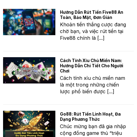
Hướng Dẫn Rút Tiền Five88 An
Toàn, Bảo Mật, Đơn Giản
Khoản tiền thắng cược đang
chờ bạn, và việc rút tiền tại
Five88 chính là [...]
Cách Tính Xỉu Chủ Miền Nam:
Hướng Dẫn Chi Tiết Cho Người
Chơi
Cách tính xỉu chủ miền nam
là một trong những chiến
lược phổ biến được [...]
Go88: Rút Tiền Linh Hoạt, Đa
Dạng Phương Thức
Chúc mừng bạn đã gia nhập
cộng đồng game thủ “triệu