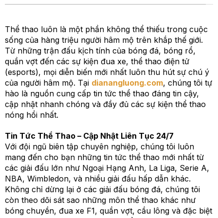
Thể thao luôn là một phần không thể thiếu trong cuộc
sống của hàng triệu người hâm mộ trên khắp thế giới.
Từ những trận đấu kịch tính của bóng đá, bóng rổ,
quần vợt đến các sự kiện đua xe, thể thao điện tử
(esports), mọi diễn biến mới nhất luôn thu hút sự chú ý
của người hâm mộ. Tại
dianangluong.com
, chúng tôi tự
hào là nguồn cung cấp tin tức thể thao đáng tin cậy,
cập nhật nhanh chóng và đầy đủ các sự kiện thể thao
nóng hổi nhất.
Tin Tức Thể Thao – Cập Nhật Liên Tục 24/7
Với đội ngũ biên tập chuyên nghiệp, chúng tôi luôn
mang đến cho bạn những tin tức thể thao mới nhất từ
các giải đấu lớn như Ngoại Hạng Anh, La Liga, Serie A,
NBA, Wimbledon, và nhiều giải đấu hấp dẫn khác.
Không chỉ dừng lại ở các giải đấu bóng đá, chúng tôi
còn theo dõi sát sao những môn thể thao khác như
bóng chuyền, đua xe F1, quần vợt, cầu lông và đặc biệt