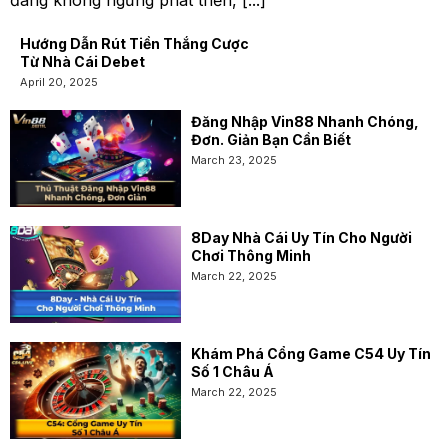
Hướng Dẫn Rút Tiền Thắng Cược
Từ Nhà Cái Debet
April 20, 2025
Đăng Nhập Vin88 Nhanh Chóng,
Đơn. Giản Bạn Cần Biết
March 23, 2025
8Day Nhà Cái Uy Tín Cho Người
Chơi Thông Minh
March 22, 2025
Khám Phá Cổng Game C54 Uy Tín
Số 1 Châu Á
March 22, 2025