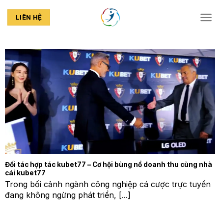
Chuyển
đến
LIÊN HỆ
nội
dung
Đối tác hợp tác kubet77 – Cơ hội bùng nổ doanh thu cùng nhà
cái kubet77
Trong bối cảnh ngành công nghiệp cá cược trực tuyến
đang không ngừng phát triển, [...]