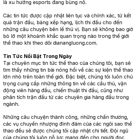
là xu hướng esports đang bùng nổ.
Các tin tức được cập nhật liên tục và chính xác, từ kết
quả trận đấu, bảng xếp hạng, lịch thi đấu cho đến
những câu chuyện bên lề thú vị. Bạn sẽ không bao giờ
bỏ lỡ một khoảnh khắc quan trọng nào trong thế giới
thể thao khi theo dõi dianangluong.com.
Tin Tức Nổi Bật Trong Ngày
Tại chuyên mục tin tức thể thao của chúng tôi, bạn sẽ
tìm thấy những tin bài nóng hổi về các sự kiện thể thao
lớn nhỏ trên toàn thế giới. Đặc biệt, chúng tôi luôn chú
trọng cung cấp những thông tin về các cầu thủ, vận
động viên hàng đầu, chiến thuật thi đấu, cũng như
phân tích trận đấu từ các chuyên gia hàng đầu trong
ngành.
Những câu chuyện thành công, những chấn thương,
các vụ chuyển nhượng đình đám của các ngôi sao thể
thao đều sẽ được chúng tôi cập nhật chi tiết. Đội ngũ
của chúng tôi luôn nỗ lực mang đến cho người đọc