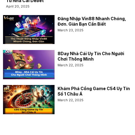
Từ Nhà Cái Debet
April 20, 2025
Đăng Nhập Vin88 Nhanh Chóng,
Đơn. Giản Bạn Cần Biết
March 23, 2025
8Day Nhà Cái Uy Tín Cho Người
Chơi Thông Minh
March 22, 2025
Khám Phá Cổng Game C54 Uy Tín
Số 1 Châu Á
March 22, 2025