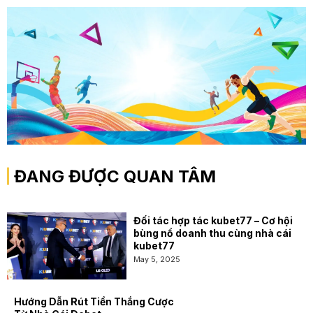
ĐANG ĐƯỢC QUAN TÂM
Đối tác hợp tác kubet77 – Cơ hội
bùng nổ doanh thu cùng nhà cái
kubet77
May 5, 2025
Hướng Dẫn Rút Tiền Thắng Cược