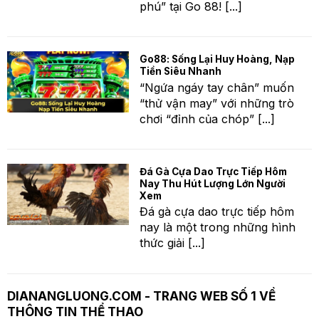
phú” tại Go 88! [...]
Go88: Sống Lại Huy Hoàng, Nạp
Tiền Siêu Nhanh
“Ngứa ngáy tay chân” muốn
“thử vận may” với những trò
chơi “đỉnh của chóp” [...]
Đá Gà Cựa Dao Trực Tiếp Hôm
Nay Thu Hút Lượng Lớn Người
Xem
Đá gà cựa dao trực tiếp hôm
nay là một trong những hình
thức giải [...]
DIANANGLUONG.COM - TRANG WEB SỐ 1 VỀ
THÔNG TIN THỂ THAO