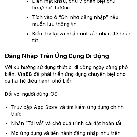
Điền mật khẩu, chú ý phân biệt chữ
hoa/chữ thường
Tích vào ô “Ghi nhớ đăng nhập” nếu
muốn lưu thông tin
Kiểm tra lại và nhấn nút xác nhận để hoàn
tất
Đăng Nhập Trên Ứng Dụng Di Động
Với xu hướng sử dụng thiết bị di động ngày càng phổ
biến,
Vin88
đã phát triển ứng dụng chuyên biệt cho
cả hai hệ điều hành phổ biến:
Đối với người dùng iOS:
Truy cập App Store và tìm kiếm ứng dụng chính
thức
Nhấn “Tải về” và chờ quá trình cài đặt hoàn tất
Mở ứng dụng và tiến hành đăng nhập như trên