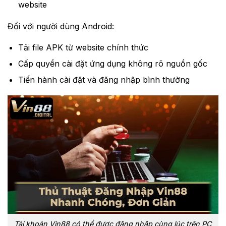
website
Đối với người dùng Android:
Tải file APK từ website chính thức
Cấp quyền cài đặt ứng dụng không rõ nguồn gốc
Tiến hành cài đặt và đăng nhập bình thường
Tài khoản Vin88 có thể được đăng nhập cùng lúc trên PC