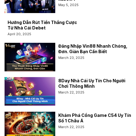
May 5, 2025
Hướng Dẫn Rút Tiền Thắng Cược
Từ Nhà Cái Debet
April 20, 2025
Đăng Nhập Vin88 Nhanh Chóng,
Đơn. Giản Bạn Cần Biết
March 23, 2025
8Day Nhà Cái Uy Tín Cho Người
Chơi Thông Minh
March 22, 2025
Khám Phá Cổng Game C54 Uy Tín
Số 1 Châu Á
March 22, 2025