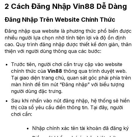
2 Cách Đăng Nhập Vin88 Dễ Dàng
Đăng Nhập Trên Website Chính Thức
Đăng nhập qua website là phương thức phổ biến được
nhiều người lựa chọn nhờ tính tiện lợi và độ ổn định
cao. Quy trình đăng nhập được thiết kế đơn giản, thân
thiện với người dùng thông qua các bước:
Trước tiên, người chơi cần truy cập vào website
chính thức của
Vin88
thông qua trình duyệt web.
Tại giao diện trang chủ, quan sát góc phải phía trên
màn hình để tìm nút “Đăng nhập” với biểu tượng
người dùng đặc trưng.
Sau khi nhấn vào nút đăng nhập, hệ thống sẽ hiển
thị cửa sổ yêu cầu điền thông tin. Tại đây, người
chơi cần:
Nhập chính xác tên tài khoản đã đăng ký