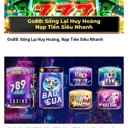
Go88: Sống Lại Huy Hoàng, Nạp Tiền Siêu Nhanh