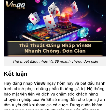
Thủ thuật đăng nhập Vin88 nhanh chóng đơn giản
Kết luận
Hãy đăng nhập
Vin88
ngay hôm nay và bắt đầu hành
trình chinh phục những phần thưởng giá trị. Hệ thống
bảo mật tiên tiến và dịch vụ chăm sóc khách hàng
chuyên nghiệp của Vin88 sẽ mang đến cho bạn sự an
tâm tuyệt đối khi tham gia cá cược. Đừng quên khám