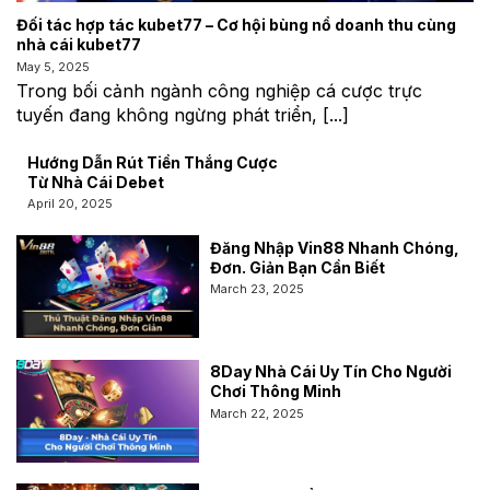
Đối tác hợp tác kubet77 – Cơ hội bùng nổ doanh thu cùng
nhà cái kubet77
May 5, 2025
Trong bối cảnh ngành công nghiệp cá cược trực
tuyến đang không ngừng phát triển, [...]
Hướng Dẫn Rút Tiền Thắng Cược
Từ Nhà Cái Debet
April 20, 2025
Đăng Nhập Vin88 Nhanh Chóng,
Đơn. Giản Bạn Cần Biết
March 23, 2025
8Day Nhà Cái Uy Tín Cho Người
Chơi Thông Minh
March 22, 2025