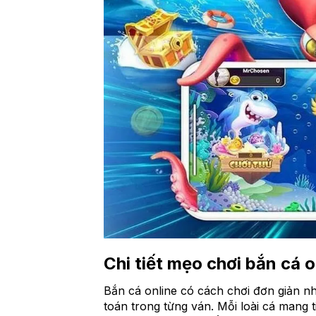
Chi tiết mẹo chơi bắn cá 
Bắn cá online có cách chơi đơn giản nh
toán trong từng ván. Mỗi loài cá mang 