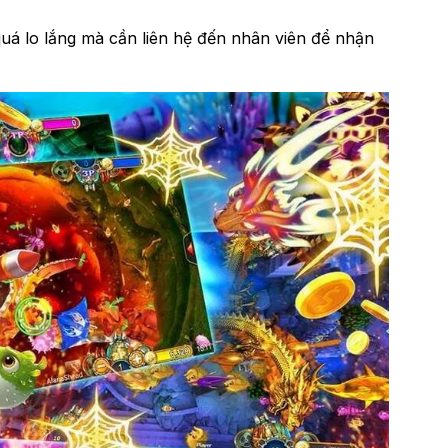
uá lo lắng mà cần liên hệ đến nhân viên để nhận