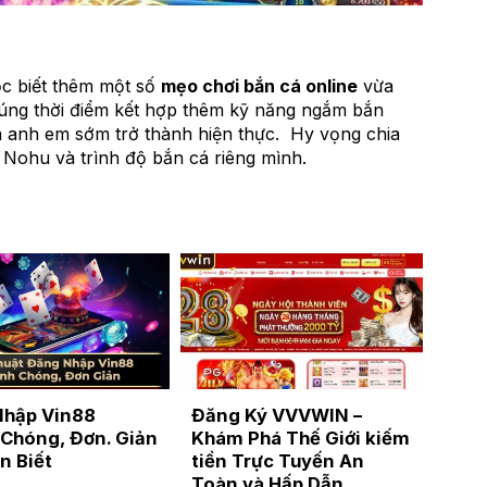
đọc biết thêm một số
mẹo chơi bắn cá online
vừa
đúng thời điểm kết hợp thêm kỹ năng ngắm bắn
a anh em sớm trở thành hiện thực. Hy vọng chia
̣i Nohu và trình độ bắn cá riêng mình.
Nhập Vin88
Đăng Ký VVVWIN –
Chóng, Đơn. Giản
Khám Phá Thế Giới kiếm
n Biết
tiền Trực Tuyến An
Toàn và Hấp Dẫn