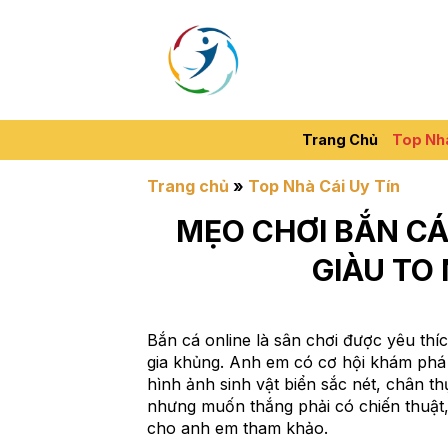
Chuyển
đến
nội
dung
Trang Chủ
Top Nhà
Trang chủ
»
Top Nhà Cái Uy Tín
MẸO CHƠI BẮN CÁ
GIÀU TO
Bắn cá online là sân chơi được yêu thíc
gia khủng. Anh em có cơ hội khám phá
hình ảnh sinh vật biển sắc nét, chân th
nhưng muốn thắng phải có chiến thuật,
cho anh em tham khảo.