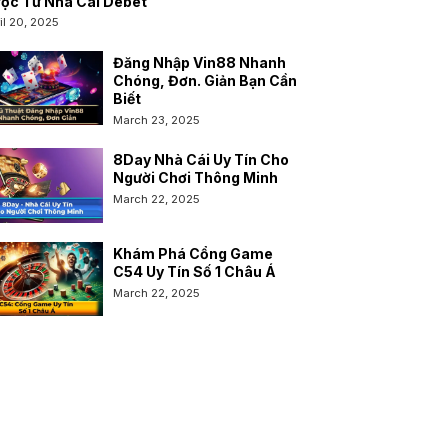
ợc Từ Nhà Cái Debet
il 20, 2025
Đăng Nhập Vin88 Nhanh
Chóng, Đơn. Giản Bạn Cần
Biết
March 23, 2025
8Day Nhà Cái Uy Tín Cho
Người Chơi Thông Minh
March 22, 2025
Khám Phá Cổng Game
C54 Uy Tín Số 1 Châu Á
March 22, 2025