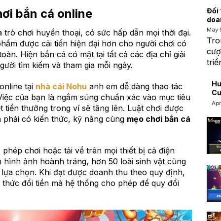
Đối 
ơi bắn cá online
doa
May 
 trò chơi huyền thoại, có sức hấp dẫn mọi thời đại.
Tro
 phẩm được cải tiến hiện đại hơn cho người chơi có
cượ
toàn. Hiện bắn cá có mặt tại tất cả các địa chỉ giải
triển
người tìm kiếm và tham gia mỗi ngày.
Hư
nline tại
nhà cái Nohu
anh em dễ dàng thao tác
Cư
 Việc của bạn là ngắm súng chuẩn xác vào mục tiêu
Apr
t tiền thưởng trong ví sẽ tăng lên. Luật chơi được
 phải có kiến thức, kỹ năng cùng
mẹo chơi bắn cá
hép chơi hoặc tải về trên mọi thiết bị cả điện
n hình ảnh hoành tráng, hơn 50 loài sinh vật cùng
lựa chọn. Khi đạt được doanh thu theo quy định,
thức đổi tiền mà hệ thống cho phép để quy đổi