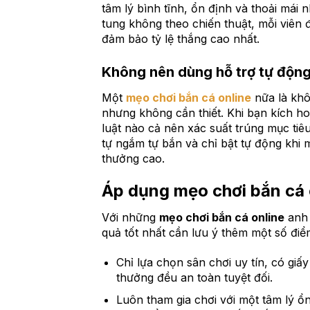
tâm lý bình tĩnh, ổn định và thoải mái
tung không theo chiến thuật, mỗi viên 
đảm bảo tỷ lệ thắng cao nhất.
Không nên dùng hỗ trợ tự độn
Một
mẹo chơi bắn cá online
nữa là khô
nhưng không cần thiết. Khi bạn kích ho
luật nào cả nên xác suất trúng mục tiêu
tự ngắm tự bắn và chỉ bật tự động khi mu
thưởng cao.
Áp dụng mẹo chơi bắn cá 
Với những
mẹo chơi bắn cá online
anh 
quả tốt nhất cần lưu ý thêm một số điể
Chỉ lựa chọn sân chơi uy tín, có giấy
thưởng đều an toàn tuyệt đối.
Luôn tham gia chơi với một tâm lý ổn