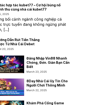
tác hợp tác kubet77 – Cơ hội bùng nổ
nh thu cùng nhà cái kubet77
5, 2025
ng bối cảnh ngành công nghiệp cá
c trực tuyến đang không ngừng phát
, [...]
ớng Dẫn Rút Tiền Thắng
ợc Từ Nhà Cái Debet
il 20, 2025
Đăng Nhập Vin88 Nhanh
Chóng, Đơn. Giản Bạn Cần
Biết
March 23, 2025
8Day Nhà Cái Uy Tín Cho
Người Chơi Thông Minh
March 22, 2025
Khám Phá Cổng Game