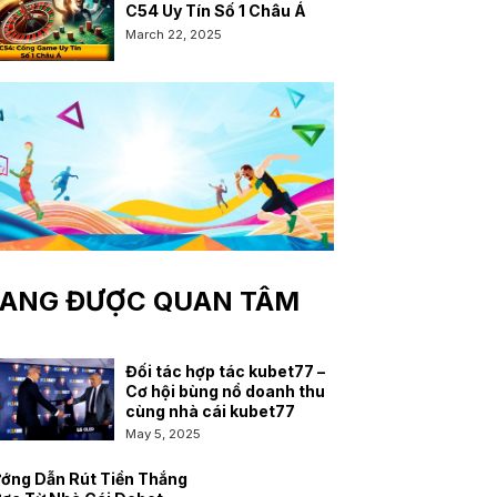
C54 Uy Tín Số 1 Châu Á
March 22, 2025
ANG ĐƯỢC QUAN TÂM
Đối tác hợp tác kubet77 –
Cơ hội bùng nổ doanh thu
cùng nhà cái kubet77
May 5, 2025
ớng Dẫn Rút Tiền Thắng