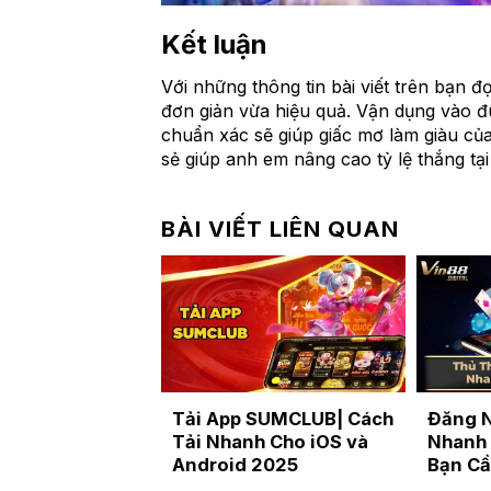
Kết luận
Với những thông tin bài viết trên bạn 
đơn giản vừa hiệu quả. Vận dụng vào 
chuẩn xác sẽ giúp giấc mơ làm giàu củ
sẻ giúp anh em nâng cao tỷ lệ thắng ta
BÀI VIẾT LIÊN QUAN
Tải App SUMCLUB| Cách
Đăng 
Tải Nhanh Cho iOS và
Nhanh 
Android 2025
Bạn Cầ