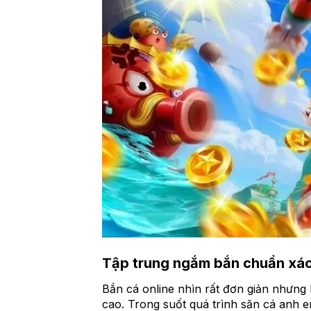
Tập trung ngắm bắn chuẩn xá
Bắn cá online nhìn rất đơn giản nhưng bả
cao. Trong suốt quá trình săn cá anh e