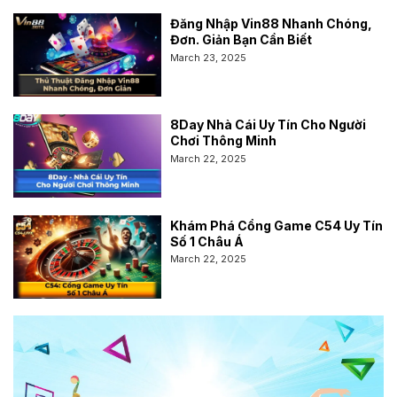
Đăng Nhập Vin88 Nhanh Chóng,
Đơn. Giản Bạn Cần Biết
March 23, 2025
8Day Nhà Cái Uy Tín Cho Người
Chơi Thông Minh
March 22, 2025
Khám Phá Cổng Game C54 Uy Tín
Số 1 Châu Á
March 22, 2025