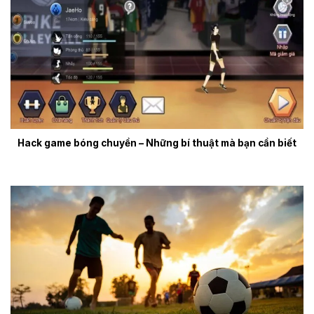
Hack game bóng chuyền – Những bí thuật mà bạn cần biết