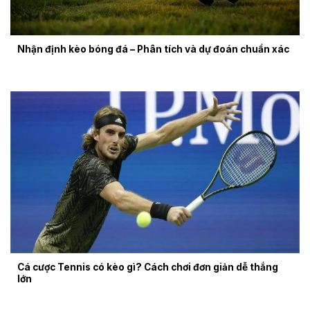
Nhận định kèo bóng đá – Phân tích và dự đoán chuẩn xác
Cá cược Tennis có kèo gì? Cách chơi đơn giản dễ thắng
lớn