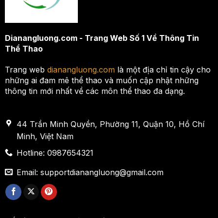
Dianangluong.com - Trang Web Số 1 Về Thông Tin
Thể Thao
Trang web
dianangluong.com
là một địa chỉ tin cậy cho
những ai đam mê thể thao và muốn cập nhật những
thông tin mới nhất về các môn thể thao đa dạng.
44 Trần Minh Quyền, Phường 11, Quận 10, Hồ Chí
Minh, Việt Nam
Hotline: 0987654321
Email:
supportdianangluong@gmail.com