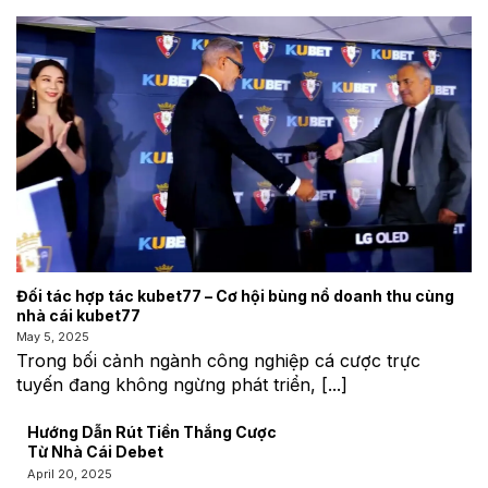
Đối tác hợp tác kubet77 – Cơ hội bùng nổ doanh thu cùng
nhà cái kubet77
May 5, 2025
Trong bối cảnh ngành công nghiệp cá cược trực
tuyến đang không ngừng phát triển, [...]
Hướng Dẫn Rút Tiền Thắng Cược
Từ Nhà Cái Debet
April 20, 2025