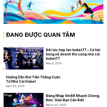
ĐANG ĐƯỢC QUAN TÂM
Đối tác hợp tác kubet77 – Cơ hội
bùng nổ doanh thu cùng nhà cái
kubet77
May 5, 2025
Hướng Dẫn Rút Tiền Thắng Cược
Từ Nhà Cái Debet
April 20, 2025
Đăng Nhập Vin88 Nhanh Chóng,
Đơn. Giản Bạn Cần Biết
March 23, 2025