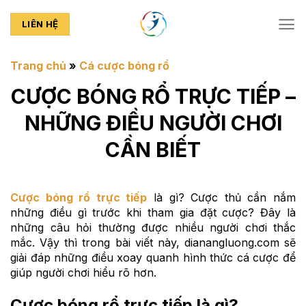
Chuyển
đến
LIÊN HỆ
nội
dung
Trang chủ
»
Cá cược bóng rổ
CƯỢC BÓNG RỔ TRỰC TIẾP –
NHỮNG ĐIỀU NGƯỜI CHƠI
CẦN BIẾT
Cược bóng rổ trực tiếp
là gì? Cược thủ cần nắm
những điều gì trước khi tham gia đặt cược? Đây là
những câu hỏi thường được nhiều người chơi thắc
mắc. Vậy thì trong bài viết này, dianangluong.com sẽ
giải đáp những điều xoay quanh hình thức cá cược để
giúp người chơi hiểu rõ hơn.
Cược bóng rổ trực tiếp là gì?