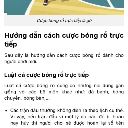
Cược bóng rổ trực tiếp là gì?
Hướng dẫn cách cược bóng rổ trực
tiếp
Sau đây là hướng dẫn cách cược bóng rổ dành cho
người chơi mới.
Luật cá cược bóng rổ trực tiếp
Luật cá cược bóng rổ cũng có những nội dung gần
giống với các bộ môn khác như: đá banh, bóng
chuyền, bóng bàn,…
Các trận đấu thường không diễn ra theo lịch cụ thể.
Vì vậy, nếu trận đấu vì một lý do nào đó bị hoãn
hay hủy thì người chơi sẽ được hoàn lại số tiền